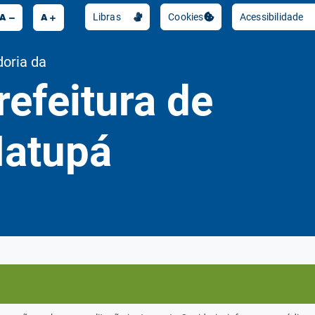
A
A
Libras
Cookies
Acessibilidade
Abrir preferências de cookie
doria da
refeitura de
atupá