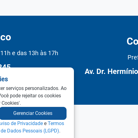
sco
Co
11h e das 13h às 17h
Pre
245
Av. Dr. Hermíni
ies
es
cer serviços personalizados. Ao
Você pode rejeitar os cookies
 Cookies'.
Gerenciar Cookies
viso de Privacidade
e
Termos
o de Dados Pessoais (LGPD)
.