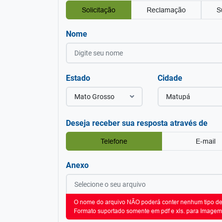
Solicitação
Reclamação
S
Nome
Estado
Cidade
Mato Grosso
Matupá
Deseja receber sua resposta através de
Telefone
E-mail
Anexo
O nome do arquivo NÃO poderá conter nenhum tipo de 
Formato suportado somente em pdf e xls. para Imagem 